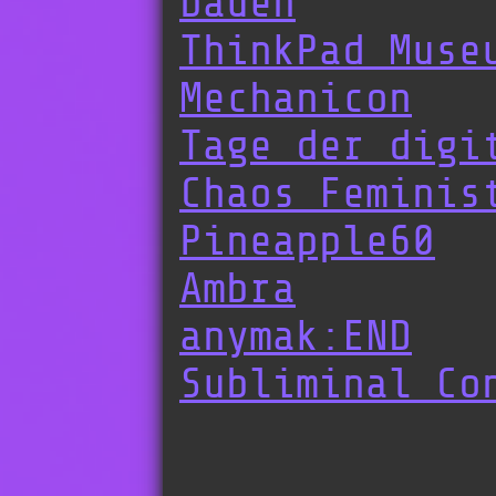
bauen
ThinkPad Muse
Mechanicon
Tage der digi
Chaos Feminis
Pineapple60
Ambra
anymak:END
Subliminal Co