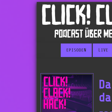
EPISODEN
LIVE
Da
da