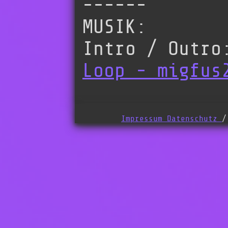
------
MUSIK:
Intro / Outr
Loop - migfus
Impressum
Datenschutz