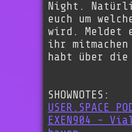
Night. Natürl
euch um welch
wird. Meldet 
ihr mitmachen
habt über die
SHOWNOTES:
USER.SPACE PO
EXEN904 - Via