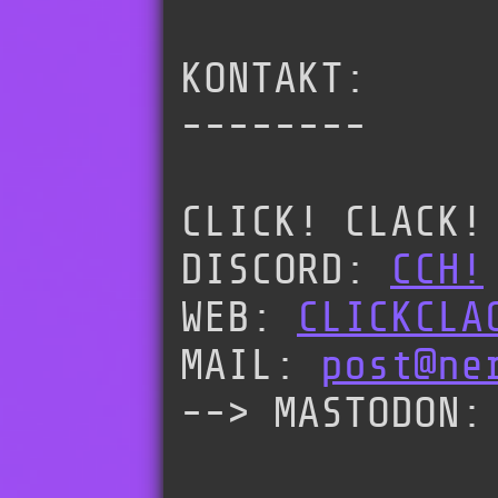
KONTAKT:
--------
CLICK! CLACK!
DISCORD:
CCH!
WEB:
CLICKCLA
MAIL:
post@ne
--> MASTODON