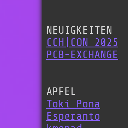
NEUIGKEITEN
CCH|CON 2025
PCB-EXCHANGE
APFEL
Toki Pona
Esperanto