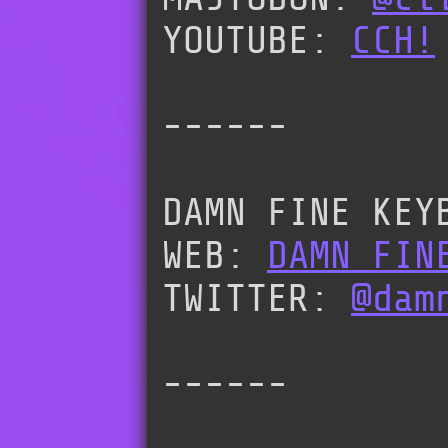
YOUTUBE:
CCH!
------
DAMN FINE KEY
WEB:
DAMN FIN
TWITTER:
@dam
------