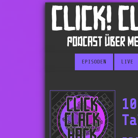
EPISODEN
LIVE
10
Ta