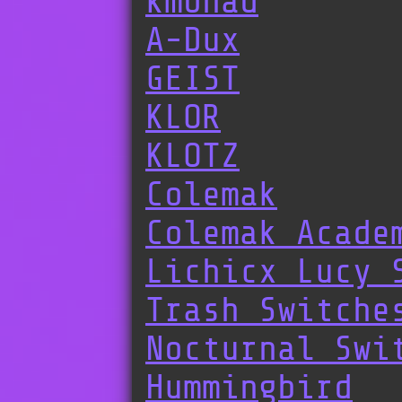
kmonad
A-Dux
GEIST
KLOR
KLOTZ
Colemak
Colemak Acade
Lichicx Lucy 
Trash Switche
Nocturnal Swi
Hummingbird