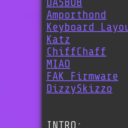
DASBOB
Amporthond
Keyboard Layo
Katz
ChiffChaff
MIAO
FAK Firmware
DizzySkizzo
INTRO: