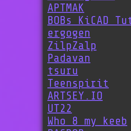
APTMAK
BOBs KiCAD Tu
ergogen
ZilpZalp
Padavan
tsuru
Teenspirit
ARTSEY.IO
UT22
Who 8 my keeb