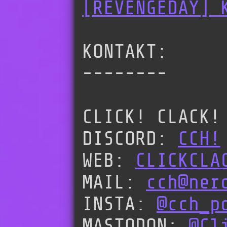
[REVENGEDAY] 
KONTAKT:
--------
CLICK! CLACK!
DISCORD:
CCH!
WEB:
CLICKCLA
MAIL:
cch@ner
INSTA:
@cch_p
MASTODON:
@Cl