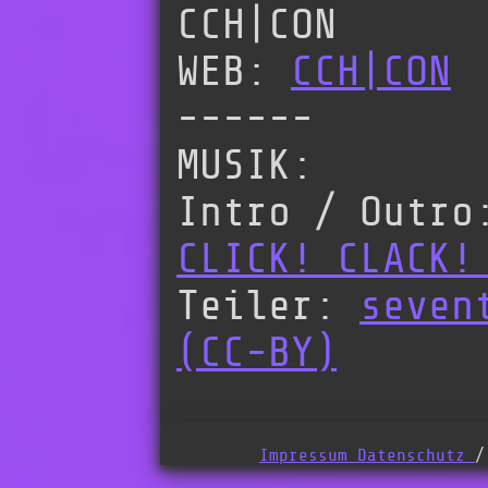
CCH|CON
WEB:
CCH|CON
------
MUSIK:
Intro / Outr
CLICK! CLACK!
Teiler:
seven
(CC-BY)
Impressum
Datenschutz