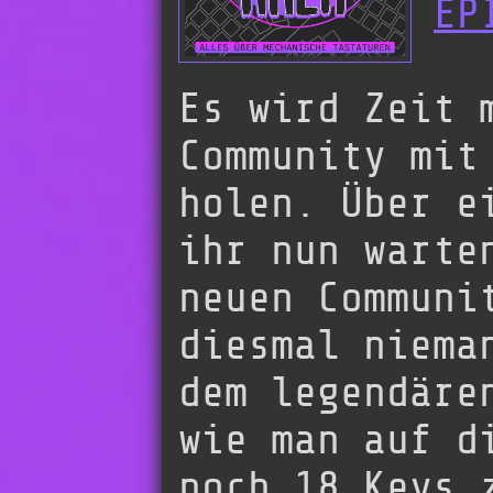
EP
Es wird Zeit 
Community mit
holen. Über e
ihr nun warte
neuen Communi
diesmal niema
dem legendäre
wie man auf d
noch 18 Keys 